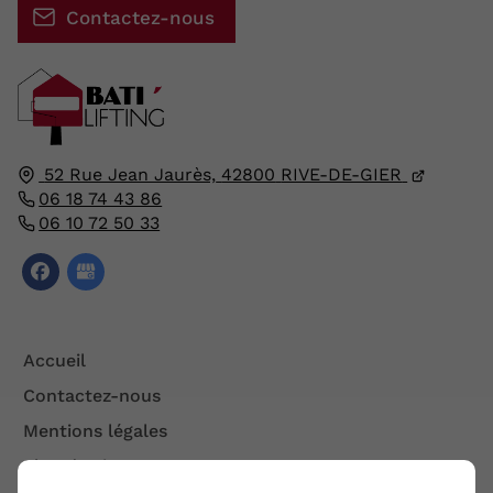
Contactez-nous
52 Rue Jean Jaurès,
42800
RIVE-DE-GIER
06 18 74 43 86
06 10 72 50 33
Accueil
Contactez-nous
Mentions légales
Plan du site