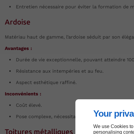
Entretien nécessaire pour éviter la formation de 
Ardoise
Matériau haut de gamme, l’ardoise séduit par son éléga
Avantages :
Durée de vie exceptionnelle, pouvant atteindre 100
Résistance aux intempéries et au feu.
Aspect esthétique raffiné.
Inconvénients :
Coût élevé.
Your priva
Pose complexe, nécessitant un savoir-faire profess
We use Cookies to
Toitures métalliques
personalising conte