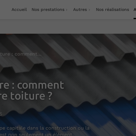
Accueil
Nos prestations
Autres
Nos réalisations
A
Matériaux de couverture : comment choisir le bon pour votre toiture ?
re : comment
re toiture ?
5
e capitale dans la construction ou la
e est non seulement un élément