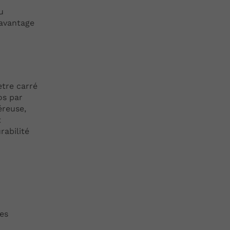
u
davantage
ètre carré
os par
éreuse,
t
rabilité
es