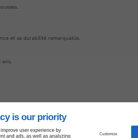
mousses.
nce et sa durabilité remarquable.
 ans.
cy is our priority
ionnel.
 improve user experience by
Customize
nt and ads, as well as analyzing