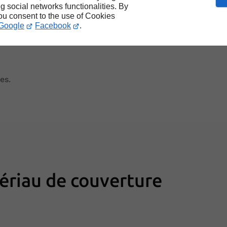
ng social networks functionalities. By
you consent to the use of Cookies
t en popularité grâce à leur légèreté et leur robustesse.
Google
Facebook
.
es.
tériau de couverture