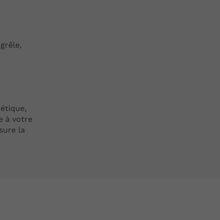
grêle,
étique,
e à votre
sure la
e